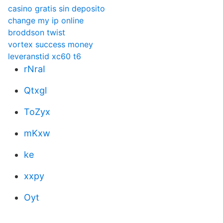
casino gratis sin deposito
change my ip online
broddson twist
vortex success money
leveranstid xc60 t6
rNraI
Qtxgl
ToZyx
mKxw
ke
xxpy
Oyt